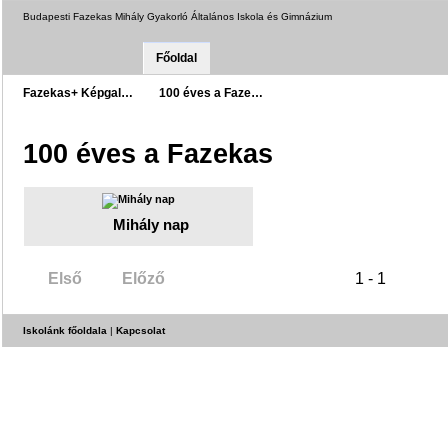
Budapesti Fazekas Mihály Gyakorló Általános Iskola és Gimnázium
Főoldal
Fazekas+ Képgal…
100 éves a Faze…
100 éves a Fazekas
Mihály nap
Első
Előző
1 - 1
Iskolánk főoldala
|
Kapcsolat