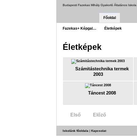
Budapesti Fazekas Mihály Gyakorló Általános Iskol
Főoldal
Fazekas+ Képgal…
Életképek
Életképek
Számitástechnika termek
2003
Táncest 2008
Első
Előző
Iskolánk főoldala
|
Kapcsolat