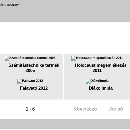
a és Gimnázium
Számitástechnika termek
Holocaust megemlékezés
2005
2011
Falavató 2012
Diákolimpia
1 - 6
Következő
Utolsó