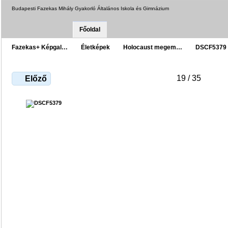
Budapesti Fazekas Mihály Gyakorló Általános Iskola és Gimnázium
Főoldal
Fazekas+ Képgal…
Életképek
Holocaust megem…
DSCF5379
19 / 35
Előző