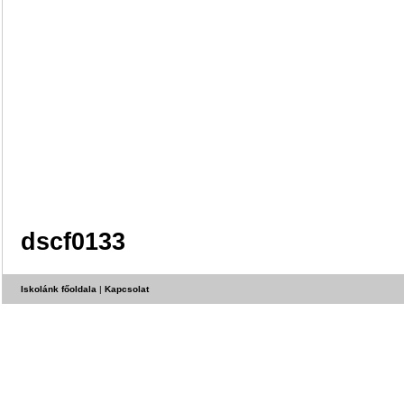
dscf0133
Iskolánk főoldala
|
Kapcsolat