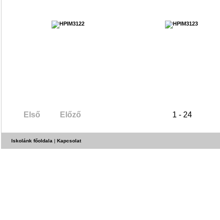
Első
Előző
1 - 24
Iskolánk főoldala
|
Kapcsolat