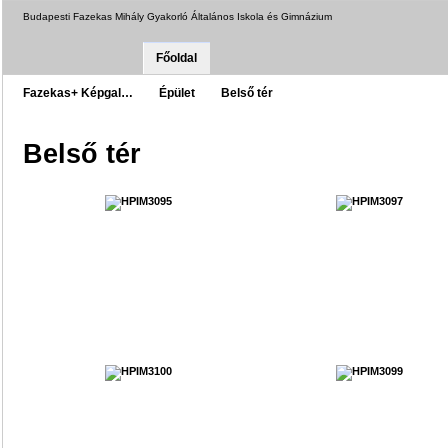
Budapesti Fazekas Mihály Gyakorló Általános Iskola és Gimnázium
Főoldal
Fazekas+ Képgal…
Épület
Belső tér
Belső tér