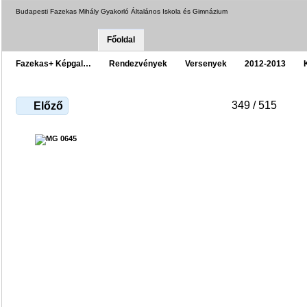
Budapesti Fazekas Mihály Gyakorló Általános Iskola és Gimnázium
Főoldal
Fazekas+ Képgal…
Rendezvények
Versenyek
2012-2013
349 / 515
Előző