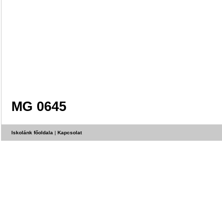
MG 0645
Iskolánk főoldala
|
Kapcsolat