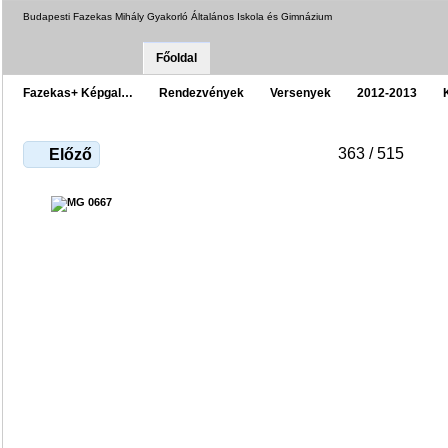
Budapesti Fazekas Mihály Gyakorló Általános Iskola és Gimnázium
Főoldal
Fazekas+ Képgal…
Rendezvények
Versenyek
2012-2013
363 / 515
Előző