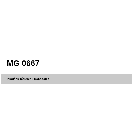
MG 0667
Iskolánk főoldala
|
Kapcsolat