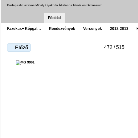
Budapesti Fazekas Mihály Gyakorló Általános Iskola és Gimnázium
Főoldal
Fazekas+ Képgal…
Rendezvények
Versenyek
2012-2013
472 / 515
Előző