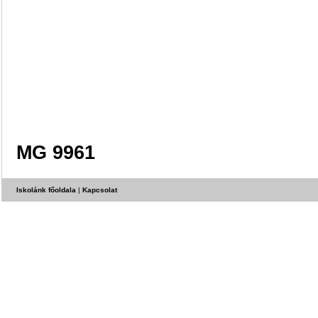
MG 9961
Iskolánk főoldala
|
Kapcsolat