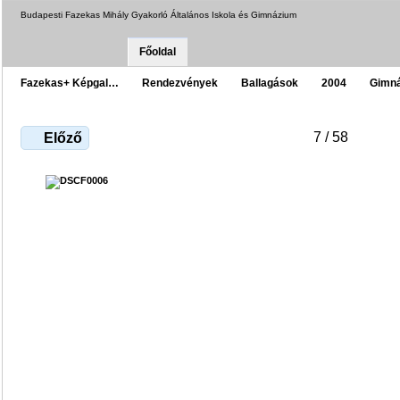
Budapesti Fazekas Mihály Gyakorló Általános Iskola és Gimnázium
Főoldal
Fazekas+ Képgal…
Rendezvények
Ballagások
2004
Gimn
7 / 58
Előző