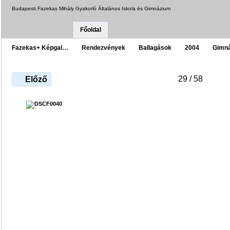
Budapesti Fazekas Mihály Gyakorló Általános Iskola és Gimnázium
Főoldal
Fazekas+ Képgal…
Rendezvények
Ballagások
2004
Gimn
29 / 58
Előző