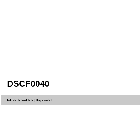
DSCF0040
Iskolánk főoldala
|
Kapcsolat