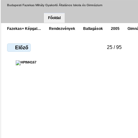
Budapesti Fazekas Mihály Gyakorló Általános Iskola és Gimnázium
Főoldal
Fazekas+ Képgal…
Rendezvények
Ballagások
2005
Gimn
25 / 95
Előző