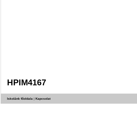
HPIM4167
Iskolánk főoldala
|
Kapcsolat