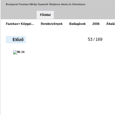
Budapesti Fazekas Mihály Gyakorló Általános Iskola és Gimnázium
Főoldal
Fazekas+ Képgal…
Rendezvények
Ballagások
2006
Által
53 / 169
Előző