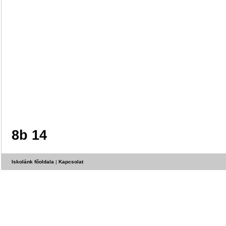
8b 14
Iskolánk főoldala
|
Kapcsolat