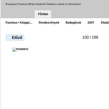
Budapesti Fazekas Mihály Gyakorló Általános Iskola és Gimnázium
Főoldal
Fazekas+ Képgal…
Rendezvények
Ballagások
2007
Által
100 / 186
Előző