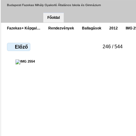
Budapesti Fazekas Mihály Gyakorló Általános Iskola és Gimnázium
Főoldal
Fazekas+ Képgal…
Rendezvények
Ballagások
2012
IMG 2
246 / 544
Előző