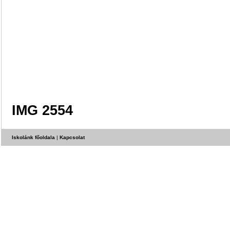
IMG 2554
Iskolánk főoldala
|
Kapcsolat