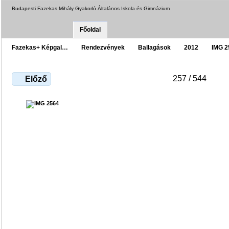
Budapesti Fazekas Mihály Gyakorló Általános Iskola és Gimnázium
Főoldal
Fazekas+ Képgal…
Rendezvények
Ballagások
2012
IMG 2
257 / 544
Előző