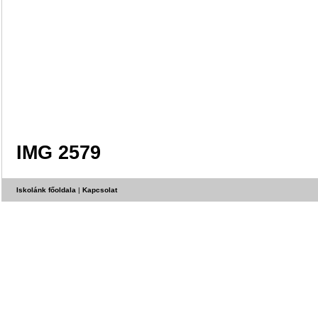
IMG 2579
Iskolánk főoldala
|
Kapcsolat