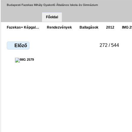
Budapesti Fazekas Mihály Gyakorló Általános Iskola és Gimnázium
Főoldal
Fazekas+ Képgal…
Rendezvények
Ballagások
2012
IMG 2
272 / 544
Előző