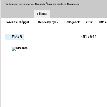
Budapesti Fazekas Mihály Gyakorló Általános Iskola és Gimnázium
Főoldal
Fazekas+ Képgal…
Rendezvények
Ballagások
2012
IMG 2
491 / 544
Előző