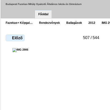
Budapesti Fazekas Mihály Gyakorló Általános Iskola és Gimnázium
Főoldal
Fazekas+ Képgal…
Rendezvények
Ballagások
2012
IMG 2
507 / 544
Előző