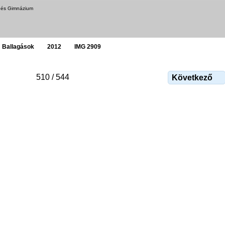
a és Gimnázium
Ballagások
2012
IMG 2909
510 / 544
Következő