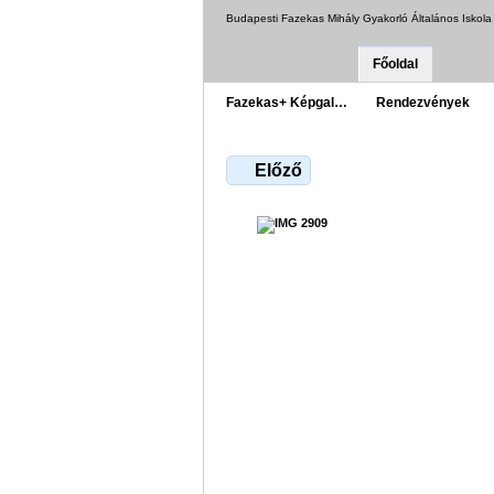
Budapesti Fazekas Mihály Gyakorló Általános Iskol
Főoldal
Fazekas+ Képgal…
Rendezvények
Előző