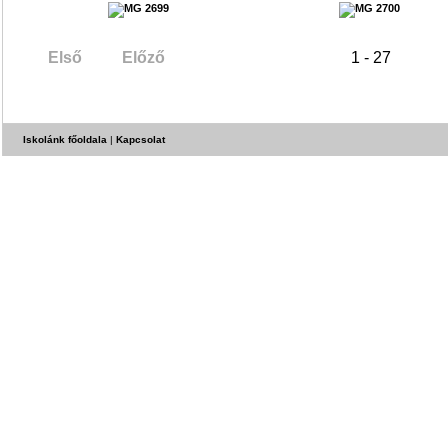
Első
Előző
1 - 27
Iskolánk főoldala
|
Kapcsolat