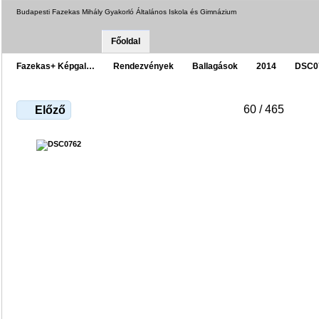
Budapesti Fazekas Mihály Gyakorló Általános Iskola és Gimnázium
Főoldal
Fazekas+ Képgal…
Rendezvények
Ballagások
2014
DSC0
60 / 465
Előző