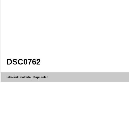
DSC0762
Iskolánk főoldala
|
Kapcsolat