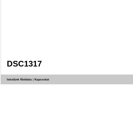
DSC1317
Iskolánk főoldala
|
Kapcsolat