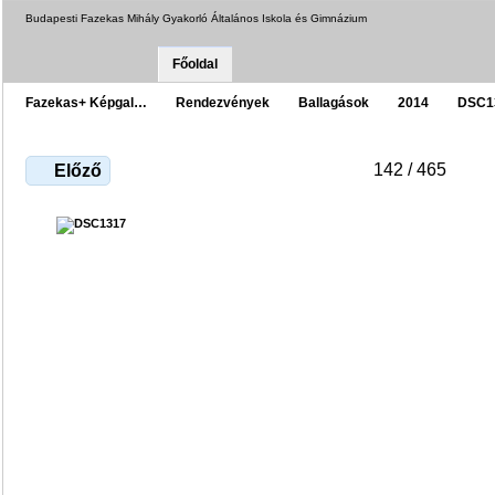
Budapesti Fazekas Mihály Gyakorló Általános Iskola és Gimnázium
Főoldal
Fazekas+ Képgal…
Rendezvények
Ballagások
2014
DSC1
142 / 465
Előző