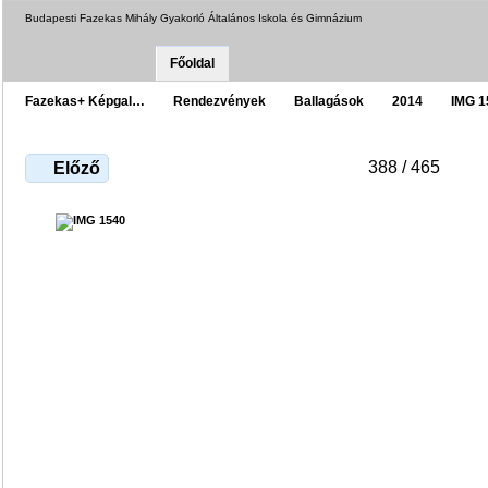
Budapesti Fazekas Mihály Gyakorló Általános Iskola és Gimnázium
Főoldal
Fazekas+ Képgal…
Rendezvények
Ballagások
2014
IMG 1
388 / 465
Előző