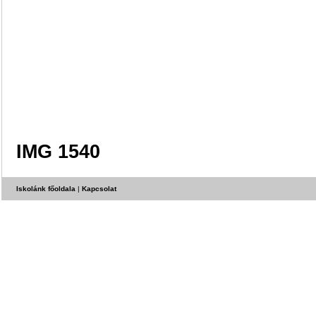
IMG 1540
Iskolánk főoldala
|
Kapcsolat