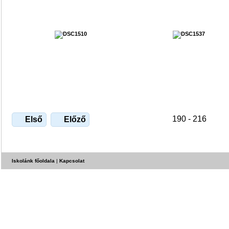
190 - 216
Első
Előző
Iskolánk főoldala
|
Kapcsolat