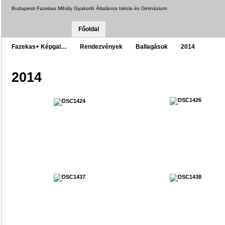
Budapesti Fazekas Mihály Gyakorló Általános Iskola és Gimnázium
Főoldal
Fazekas+ Képgal…
Rendezvények
Ballagások
2014
2014