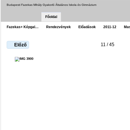
Budapesti Fazekas Mihály Gyakorló Általános Iskola és Gimnázium
Főoldal
Fazekas+ Képgal…
Rendezvények
Előadások
2011-12
Mas
11 / 45
Előző