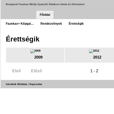
Budapesti Fazekas Mihály Gyakorló Általános Iskola és Gimnázium
Főoldal
Fazekas+ Képgal…
Rendezvények
Érettségik
Érettségik
2009
2012
Első
Előző
1 - 2
Iskolánk főoldala
|
Kapcsolat