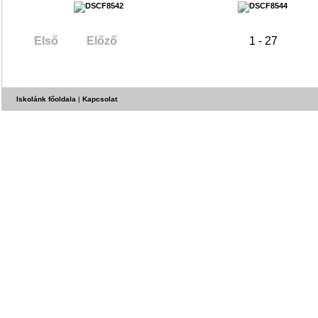
Első
Előző
1 - 27
Iskolánk főoldala
|
Kapcsolat