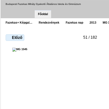
Budapesti Fazekas Mihály Gyakorló Általános Iskola és Gimnázium
Főoldal
Fazekas+ Képgal…
Rendezvények
Fazekas nap
2013
MG 
51 / 182
Előző