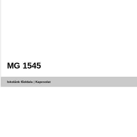
MG 1545
Iskolánk főoldala
|
Kapcsolat