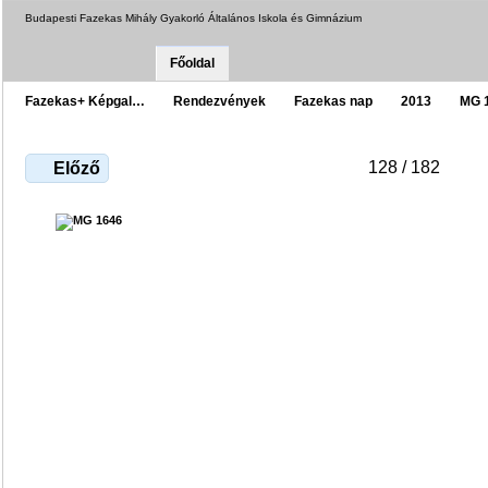
Budapesti Fazekas Mihály Gyakorló Általános Iskola és Gimnázium
Főoldal
Fazekas+ Képgal…
Rendezvények
Fazekas nap
2013
MG 
128 / 182
Előző