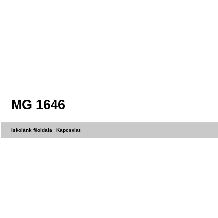
MG 1646
Iskolánk főoldala
|
Kapcsolat