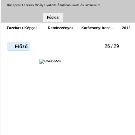
Budapesti Fazekas Mihály Gyakorló Általános Iskola és Gimnázium
Főoldal
Fazekas+ Képgal…
Rendezvények
Karácsonyi konc…
2012
26 / 29
Előző