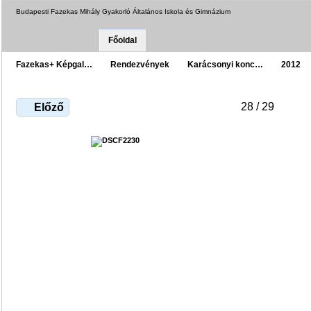
Budapesti Fazekas Mihály Gyakorló Általános Iskola és Gimnázium
Főoldal
Fazekas+ Képgal…
Rendezvények
Karácsonyi konc…
2012
28 / 29
Előző