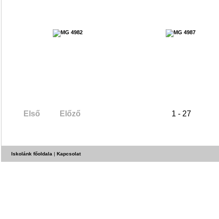
Első
Előző
1 - 27
Iskolánk főoldala
|
Kapcsolat