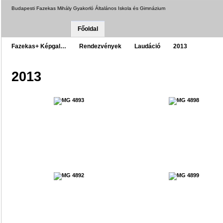
Budapesti Fazekas Mihály Gyakorló Általános Iskola és Gimnázium
Főoldal
Fazekas+ Képgal…
Rendezvények
Laudáció
2013
2013