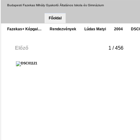
Budapesti Fazekas Mihály Gyakorló Általános Iskola és Gimnázium
Főoldal
Fazekas+ Képgal…
Rendezvények
Lúdas Matyi
2004
DSC
Előző
1 / 456