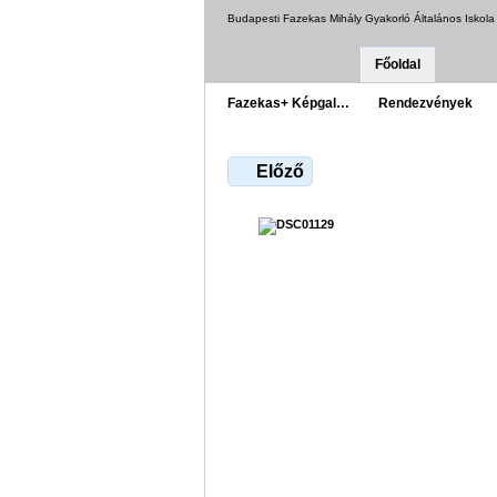
Budapesti Fazekas Mihály Gyakorló Általános Iskol
Főoldal
Fazekas+ Képgal…
Rendezvények
Előző