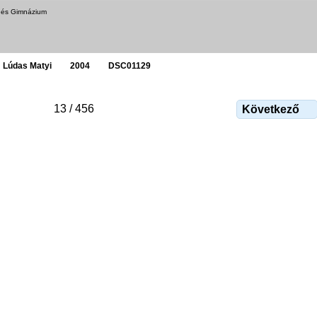
a és Gimnázium
Lúdas Matyi
2004
DSC01129
13 / 456
Következő