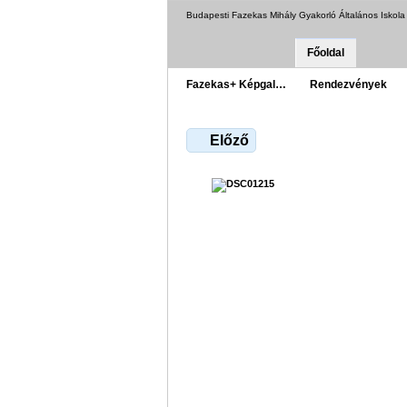
Budapesti Fazekas Mihály Gyakorló Általános Iskol
Főoldal
Fazekas+ Képgal…
Rendezvények
Előző