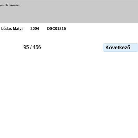
a és Gimnázium
Lúdas Matyi
2004
DSC01215
95 / 456
Következő