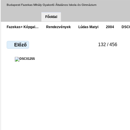
Budapesti Fazekas Mihály Gyakorló Általános Iskola és Gimnázium
Főoldal
Fazekas+ Képgal…
Rendezvények
Lúdas Matyi
2004
DSC
132 / 456
Előző