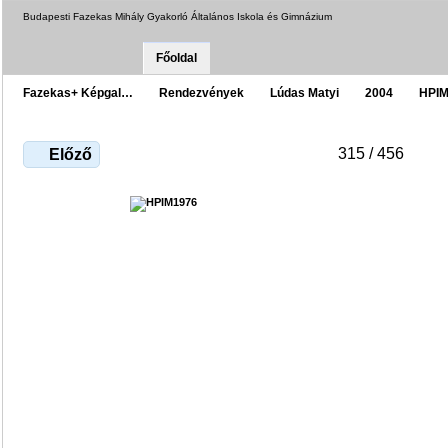
Budapesti Fazekas Mihály Gyakorló Általános Iskola és Gimnázium
Főoldal
Fazekas+ Képgal…
Rendezvények
Lúdas Matyi
2004
HPIM
315 / 456
Előző