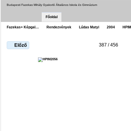
Budapesti Fazekas Mihály Gyakorló Általános Iskola és Gimnázium
Főoldal
Fazekas+ Képgal…
Rendezvények
Lúdas Matyi
2004
HPIM
387 / 456
Előző