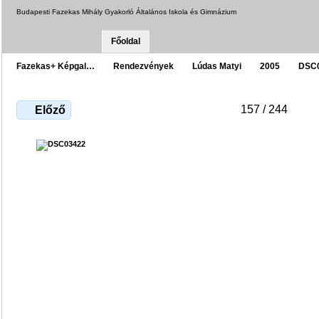
Budapesti Fazekas Mihály Gyakorló Általános Iskola és Gimnázium
Főoldal
Fazekas+ Képgal…
Rendezvények
Lúdas Matyi
2005
DSC
157 / 244
Előző