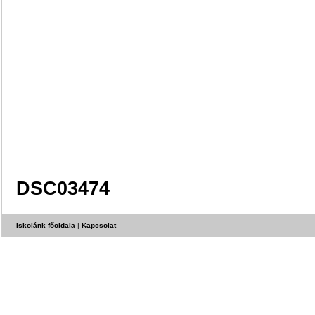
DSC03474
Iskolánk főoldala
|
Kapcsolat