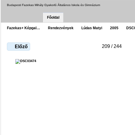
Budapesti Fazekas Mihály Gyakorló Általános Iskola és Gimnázium
Főoldal
Fazekas+ Képgal…
Rendezvények
Lúdas Matyi
2005
DSC
209 / 244
Előző