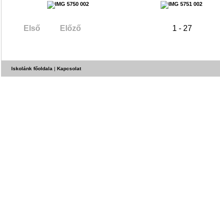
Első
Előző
1 - 27
Iskolánk főoldala
|
Kapcsolat