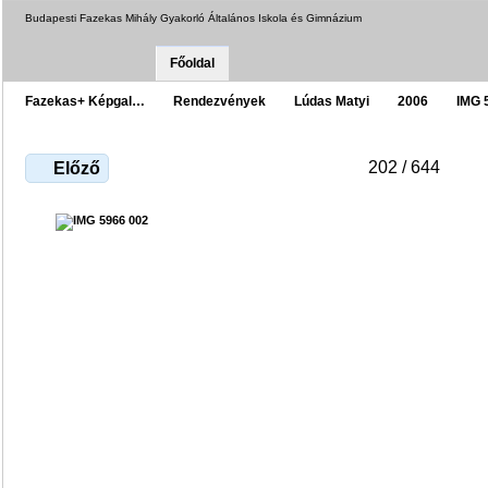
Budapesti Fazekas Mihály Gyakorló Általános Iskola és Gimnázium
Főoldal
Fazekas+ Képgal…
Rendezvények
Lúdas Matyi
2006
IMG 
202 / 644
Előző