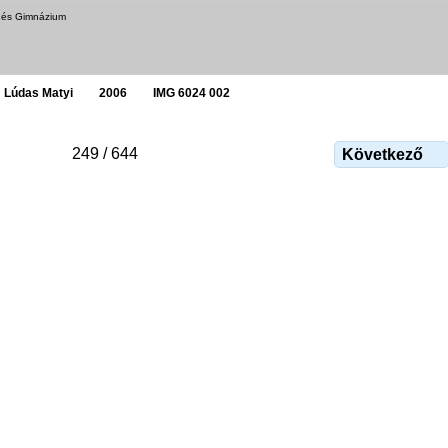
a és Gimnázium
Lúdas Matyi
2006
IMG 6024 002
249 / 644
Következő