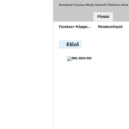
Budapesti Fazekas Mihály Gyakorló Általános Iskol
Főoldal
Fazekas+ Képgal…
Rendezvények
Előző