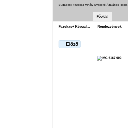
Budapesti Fazekas Mihály Gyakorló Általános Iskol
Főoldal
Fazekas+ Képgal…
Rendezvények
Előző