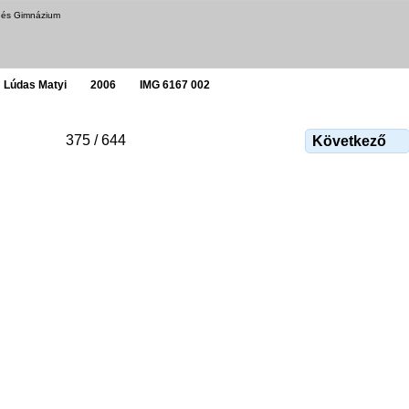
a és Gimnázium
Lúdas Matyi
2006
IMG 6167 002
375 / 644
Következő