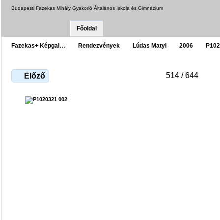
Budapesti Fazekas Mihály Gyakorló Általános Iskola és Gimnázium
Főoldal
Fazekas+ Képgal…
Rendezvények
Lúdas Matyi
2006
P102
514 / 644
Előző