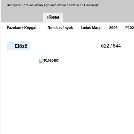
Budapesti Fazekas Mihály Gyakorló Általános Iskola és Gimnázium
Főoldal
Fazekas+ Képgal…
Rendezvények
Lúdas Matyi
2006
P102
622 / 644
Előző