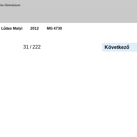
a és Gimnázium
Lúdas Matyi
2012
MG 4730
31 / 222
Következő