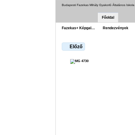
Budapesti Fazekas Mihály Gyakorló Általános Iskol
Főoldal
Fazekas+ Képgal…
Rendezvények
Előző