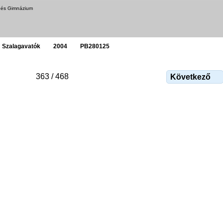
a és Gimnázium
Szalagavatók
2004
PB280125
363 / 468
Következő