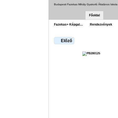
Budapesti Fazekas Mihály Gyakorló Általános Iskol
Főoldal
Fazekas+ Képgal…
Rendezvények
Előző