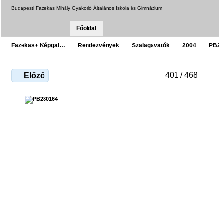
Budapesti Fazekas Mihály Gyakorló Általános Iskola és Gimnázium
Főoldal
Fazekas+ Képgal…
Rendezvények
Szalagavatók
2004
PB
401 / 468
Előző