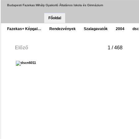
Budapesti Fazekas Mihály Gyakorló Általános Iskola és Gimnázium
Főoldal
Fazekas+ Képgal…
Rendezvények
Szalagavatók
2004
dsc
Előző
1 / 468