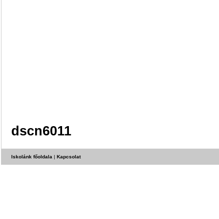
dscn6011
Iskolánk főoldala
|
Kapcsolat